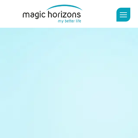
Stress-, Angst- und
Schmerzreduktion,
mentale Regeneration in
Virtual Reality
VR-Software und
Komplettpakete mit VR-Brille