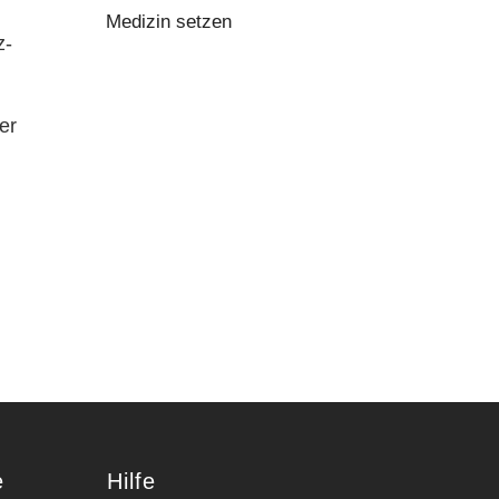
Medizin setzen
z-
er
e
Hilfe