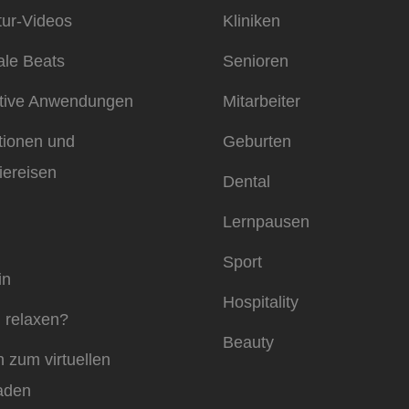
ur-Videos
Kliniken
ale Beats
Senioren
ktive Anwendungen
Mitarbeiter
tionen und
Geburten
iereisen
Dental
Lernpausen
Sport
in
Hospitality
 relaxen?
Beauty
n zum virtuellen
aden