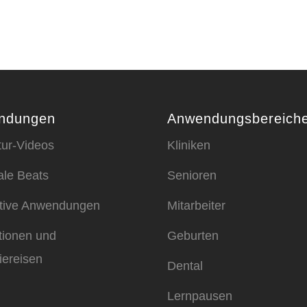
ndungen
Anwendungsbereich
ur-Videos
Kliniken
ale Beats
Senioren
ktive Anwendungen
Mitarbeiter
tionen und
Geburten
iereisen
Dental
Lernpausen