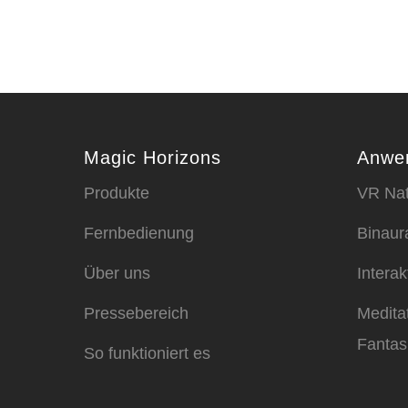
Magic Horizons
Anwe
Produkte
VR Nat
Fernbedienung
Binaur
Über uns
Intera
Pressebereich
Medita
Fantas
So funktioniert es